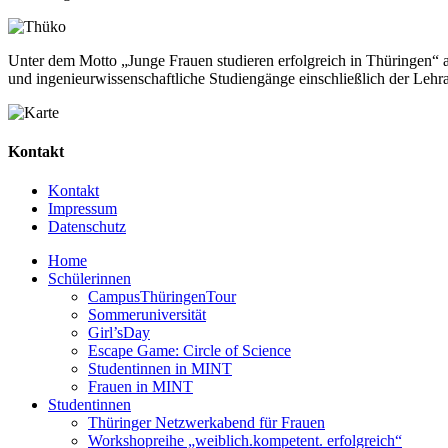
Unter dem Motto „Junge Frauen studieren erfolgreich in Thüringen“ a
und ingenieurwissenschaftliche Studiengänge einschließlich der Lehr
Kontakt
Kontakt
Impressum
Datenschutz
Home
Schülerinnen
CampusThüringenTour
Sommeruniversität
Girl’sDay
Escape Game: Circle of Science
Studentinnen in MINT
Frauen in MINT
Studentinnen
Thüringer Netzwerkabend für Frauen
Workshopreihe „weiblich.kompetent. erfolgreich“