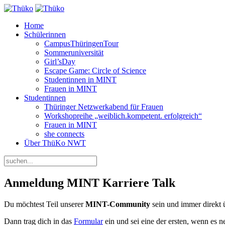
Home
Schülerinnen
CampusThüringenTour
Sommeruniversität
Girl’sDay
Escape Game: Circle of Science
Studentinnen in MINT
Frauen in MINT
Studentinnen
Thüringer Netzwerkabend für Frauen
Workshopreihe „weiblich.kompetent. erfolgreich“
Frauen in MINT
she connects
Über ThüKo NWT
Anmeldung MINT Karriere Talk
Du möchtest Teil unserer
MINT-Community
sein und immer direkt 
Dann trag dich in das
Formular
ein und sei eine der ersten, wenn es 