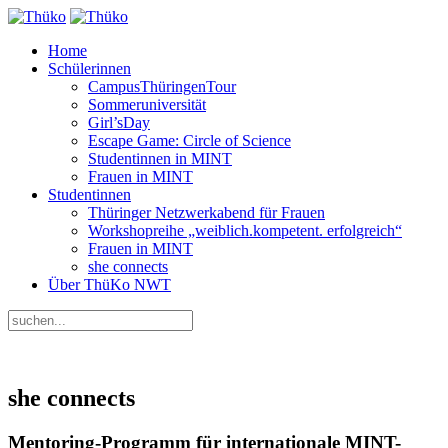
Home
Schülerinnen
CampusThüringenTour
Sommeruniversität
Girl’sDay
Escape Game: Circle of Science
Studentinnen in MINT
Frauen in MINT
Studentinnen
Thüringer Netzwerkabend für Frauen
Workshopreihe „weiblich.kompetent. erfolgreich“
Frauen in MINT
she connects
Über ThüKo NWT
she connects
Mentoring-Programm für internationale MINT-