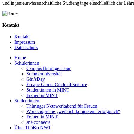
und ingenieurwissenschaftliche Studiengänge einschließlich der Lehr
Kontakt
Kontakt
Impressum
Datenschutz
Home
Schülerinnen
CampusThüringenTour
Sommeruniversität
Girl’sDay
Escape Game: Circle of Science
Studentinnen in MINT
Frauen in MINT
Studentinnen
Thüringer Netzwerkabend für Frauen
Workshopreihe „weiblich.kompetent. erfolgreich“
Frauen in MINT
she connects
Über ThüKo NWT