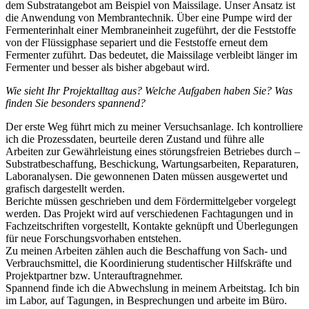
dem Substratangebot am Beispiel von Maissilage. Unser Ansatz ist
die Anwendung von Membrantechnik. Über eine Pumpe wird der
Fermenterinhalt einer Membraneinheit zugeführt, der die Feststoffe
von der Flüssigphase separiert und die Feststoffe erneut dem
Fermenter zuführt. Das bedeutet, die Maissilage verbleibt länger im
Fermenter und besser als bisher abgebaut wird.
Wie sieht Ihr Projektalltag aus? Welche Aufgaben haben Sie? Was
finden Sie besonders spannend?
Der erste Weg führt mich zu meiner Versuchsanlage. Ich kontrolliere
ich die Prozessdaten, beurteile deren Zustand und führe alle
Arbeiten zur Gewährleistung eines störungsfreien Betriebes durch –
Substratbeschaffung, Beschickung, Wartungsarbeiten, Reparaturen,
Laboranalysen. Die gewonnenen Daten müssen ausgewertet und
grafisch dargestellt werden.
Berichte müssen geschrieben und dem Fördermittelgeber vorgelegt
werden. Das Projekt wird auf verschiedenen Fachtagungen und in
Fachzeitschriften vorgestellt, Kontakte geknüpft und Überlegungen
für neue Forschungsvorhaben entstehen.
Zu meinen Arbeiten zählen auch die Beschaffung von Sach- und
Verbrauchsmittel, die Koordinierung studentischer Hilfskräfte und
Projektpartner bzw. Unterauftragnehmer.
Spannend finde ich die Abwechslung in meinem Arbeitstag. Ich bin
im Labor, auf Tagungen, in Besprechungen und arbeite im Büro.