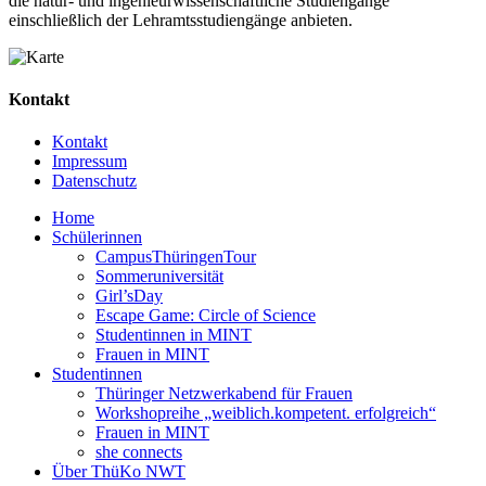
die natur- und ingenieurwissenschaftliche Studiengänge
einschließlich der Lehramtsstudiengänge anbieten.
Kontakt
Kontakt
Impressum
Datenschutz
Home
Schülerinnen
CampusThüringenTour
Sommeruniversität
Girl’sDay
Escape Game: Circle of Science
Studentinnen in MINT
Frauen in MINT
Studentinnen
Thüringer Netzwerkabend für Frauen
Workshopreihe „weiblich.kompetent. erfolgreich“
Frauen in MINT
she connects
Über ThüKo NWT