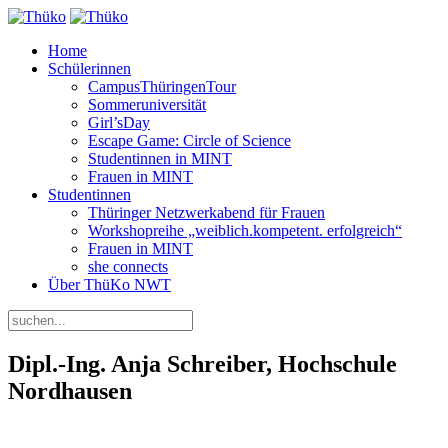
Home
Schülerinnen
CampusThüringenTour
Sommeruniversität
Girl’sDay
Escape Game: Circle of Science
Studentinnen in MINT
Frauen in MINT
Studentinnen
Thüringer Netzwerkabend für Frauen
Workshopreihe „weiblich.kompetent. erfolgreich“
Frauen in MINT
she connects
Über ThüKo NWT
Dipl.-Ing. Anja Schreiber, Hochschule
Nordhausen