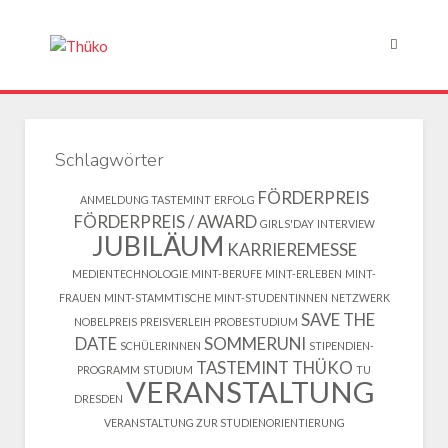
Schlagwörter
FÖRDERPREIS
ANMELDUNG TASTEMINT
ERFOLG
FÖRDERPREIS / AWARD
GIRLS'DAY
INTERVIEW
JUBILÄUM
KARRIEREMESSE
MEDIENTECHNOLOGIE
MINT-BERUFE
MINT-ERLEBEN
MINT-
FRAUEN
MINT-STAMMTISCHE
MINT-STUDENTINNEN
NETZWERK
SAVE THE
NOBELPREIS
PREISVERLEIH
PROBESTUDIUM
DATE
SOMMERUNI
SCHÜLERINNEN
STIPENDIEN-
TASTEMINT
THÜKO
PROGRAMM
STUDIUM
TU
VERANSTALTUNG
DRESDEN
VERANSTALTUNG ZUR STUDIENORIENTIERUNG