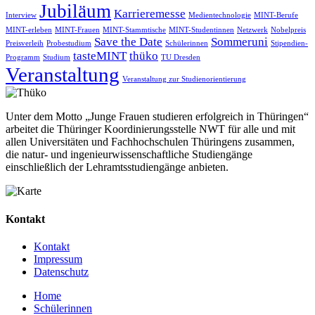
Jubiläum
Karrieremesse
Interview
Medientechnologie
MINT-Berufe
MINT-erleben
MINT-Frauen
MINT-Stammtische
MINT-Studentinnen
Netzwerk
Nobelpreis
Save the Date
Sommeruni
Preisverleih
Probestudium
Schülerinnen
Stipendien-
tasteMINT
thüko
Programm
Studium
TU Dresden
Veranstaltung
Veranstaltung zur Studienorientierung
Unter dem Motto „Junge Frauen studieren erfolgreich in Thüringen“
arbeitet die Thüringer Koordinierungsstelle NWT für alle und mit
allen Universitäten und Fachhochschulen Thüringens zusammen,
die natur- und ingenieurwissenschaftliche Studiengänge
einschließlich der Lehramtsstudiengänge anbieten.
Kontakt
Kontakt
Impressum
Datenschutz
Home
Schülerinnen