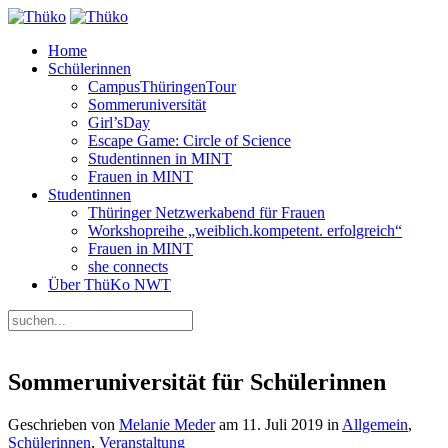
Home
Schülerinnen
CampusThüringenTour
Sommeruniversität
Girl’sDay
Escape Game: Circle of Science
Studentinnen in MINT
Frauen in MINT
Studentinnen
Thüringer Netzwerkabend für Frauen
Workshopreihe „weiblich.kompetent. erfolgreich“
Frauen in MINT
she connects
Über ThüKo NWT
Sommeruniversität für Schülerinnen
Geschrieben von
Melanie Meder
am
11. Juli 2019
in
Allgemein
,
Schülerinnen
,
Veranstaltung