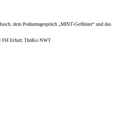
a Busch, dem Podiumsgespräch „MINT-Geflüster“ und das
t: © FH Erfurt; ThüKo NWT