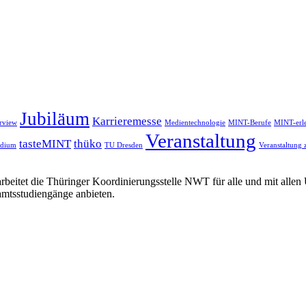
Jubiläum
Karrieremesse
erview
Medientechnologie
MINT-Berufe
MINT-erl
Veranstaltung
tasteMINT
thüko
udium
TU Dresden
Veranstaltung 
rbeitet die Thüringer Koordinierungsstelle NWT für alle und mit alle
amtsstudiengänge anbieten.