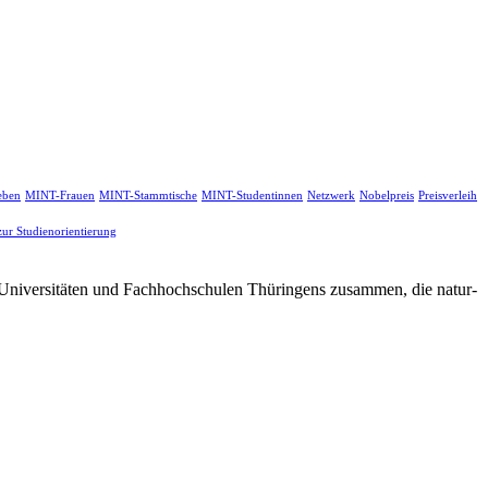
eben
MINT-Frauen
MINT-Stammtische
MINT-Studentinnen
Netzwerk
Nobelpreis
Preisverleih
zur Studienorientierung
n Universitäten und Fachhochschulen Thüringens zusammen, die natur-