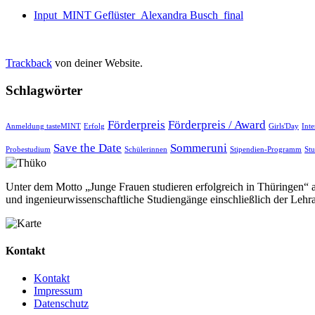
Input_MINT Geflüster_Alexandra Busch_final
Trackback
von deiner Website.
Schlagwörter
Förderpreis
Förderpreis / Award
Anmeldung tasteMINT
Erfolg
Girls'Day
Int
Save the Date
Sommeruni
Probestudium
Schülerinnen
Stipendien-Programm
St
Unter dem Motto „Junge Frauen studieren erfolgreich in Thüringen“ a
und ingenieurwissenschaftliche Studiengänge einschließlich der Lehr
Kontakt
Kontakt
Impressum
Datenschutz