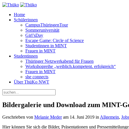
Home
Schülerinnen
CampusThüringenTour
Sommeruniversität
Girl’sDay
Escape Game: Circle of Science
Studentinnen in MINT
Frauen in MINT
Studentinnen
Thüringer Netzwerkabend für Frauen
Workshopreihe „weiblich.kompetent. erfolgreich“
Frauen in MINT
she connects
Über ThüKo NWT
Bildergalerie und Download zum MINT-Ge
Geschrieben von
Melanie Meder
am
14. Juni 2019
in
Allgemein
,
Job
Hier können Sie sich die Bilder, Präsentationen und Pressemitteilun