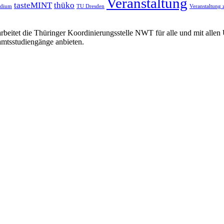
Veranstaltung
tasteMINT
thüko
udium
TU Dresden
Veranstaltung 
rbeitet die Thüringer Koordinierungsstelle NWT für alle und mit alle
amtsstudiengänge anbieten.