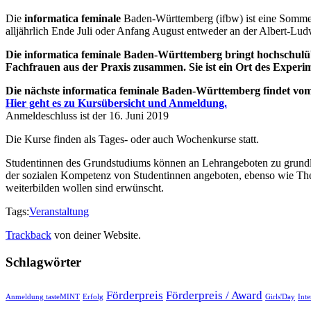
Die
informatica feminale
Baden-Württemberg (ifbw) ist eine Somme
alljährlich Ende Juli oder Anfang August entweder an der Albert-Lud
Die informatica feminale Baden-Württemberg bringt hochschulüb
Fachfrauen aus der Praxis zusammen. Sie ist ein Ort des Experi
Die nächste informatica feminale Baden-Württemberg findet vom 3
Hier geht es zu Kursübersicht und Anmeldung.
Anmeldeschluss ist der 16. Juni 2019
Die Kurse finden als Tages- oder auch Wochenkurse statt.
Studentinnen des Grundstudiums können an Lehrangeboten zu grundl
der sozialen Kompetenz von Studentinnen angeboten, ebenso wie Th
weiterbilden wollen sind erwünscht.
Tags:
Veranstaltung
Trackback
von deiner Website.
Schlagwörter
Förderpreis
Förderpreis / Award
Anmeldung tasteMINT
Erfolg
Girls'Day
Int