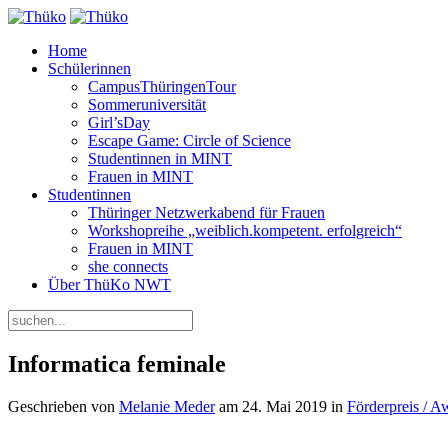
Home
Schülerinnen
CampusThüringenTour
Sommeruniversität
Girl’sDay
Escape Game: Circle of Science
Studentinnen in MINT
Frauen in MINT
Studentinnen
Thüringer Netzwerkabend für Frauen
Workshopreihe „weiblich.kompetent. erfolgreich“
Frauen in MINT
she connects
Über ThüKo NWT
Informatica feminale
Geschrieben von
Melanie Meder
am
24. Mai 2019
in
Förderpreis / A