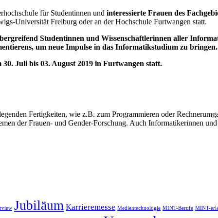
rhochschule für Studentinnen und
interessierte Frauen des Fachgeb
wigs-Universität Freiburg oder an der Hochschule Furtwangen statt.
ergreifend Studentinnen und Wissenschaftlerinnen aller Informa
mentierens, um neue Impulse in das Informatikstudium zu bringen.
0. Juli bis 03. August 2019 in Furtwangen statt.
egenden Fertigkeiten, wie z.B. zum Programmieren oder Rechnerumga
emen der Frauen- und Gender-Forschung. Auch Informatikerinnen und P
Jubiläum
Karrieremesse
erview
Medientechnologie
MINT-Berufe
MINT-erl