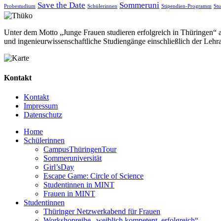
Save the Date
Sommeruni
Probestudium
Schülerinnen
Stipendien-Programm
St
Unter dem Motto „Junge Frauen studieren erfolgreich in Thüringen“ a
und ingenieurwissenschaftliche Studiengänge einschließlich der Lehr
Kontakt
Kontakt
Impressum
Datenschutz
Home
Schülerinnen
CampusThüringenTour
Sommeruniversität
Girl’sDay
Escape Game: Circle of Science
Studentinnen in MINT
Frauen in MINT
Studentinnen
Thüringer Netzwerkabend für Frauen
Workshopreihe „weiblich.kompetent. erfolgreich“